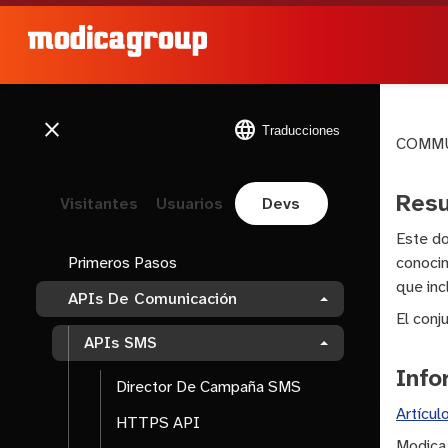
close
language
Traducciones
COMMU
Res
Visitantes
Usuarios
Devs
Este do
conocim
Primeros Pasos
que in
APIs De Comunicación
El con
APIs SMS
Info
Director De Campaña SMS
Artícul
HTTPS API
Modica