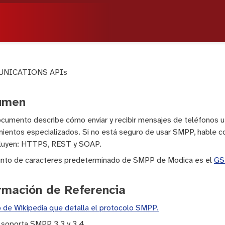
NICATIONS APIs
umen
cumento describe cómo enviar y recibir mensajes de teléfonos ut
ientos especializados. Si no está seguro de usar SMPP, hable con
cluyen: HTTPS, REST y SOAP.
junto de caracteres predeterminado de SMPP de Modica es el
GS
rmación de Referencia
o de Wikipedia que detalla el protocolo SMPP.
 soporta SMPP 3.3 y 3.4.