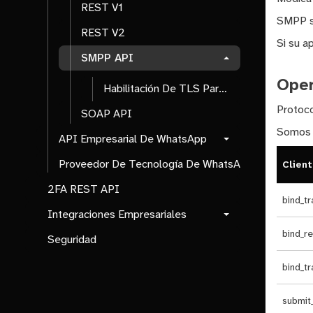
REST V1
SMPP so
REST V2
Si su a
SMPP API
Ope
Habilitación De TLS Para Aplicaciones SMPP De Texto Sin Formato
Protoco
SOAP API
Somos c
API Empresarial De WhatsApp
Proveedor De Tecnología De WhatsApp
Client
2FA REST API
bind_tr
Integraciones Empresariales
bind_re
Seguridad
bind_tr
submit