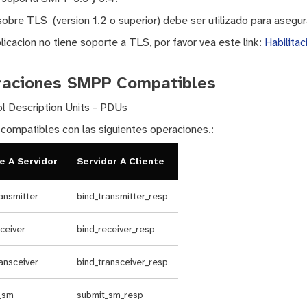
bre TLS (version 1.2 o superior) debe ser utilizado para asegura
plicacion no tiene soporte a TLS, por favor vea este link:
Habilita
raciones SMPP Compatibles
l Description Units - PDUs
ompatibles con las siguientes operaciones.:
e A Servidor
Servidor A Cliente
ansmitter
bind_transmitter_resp
ceiver
bind_receiver_resp
ansceiver
bind_transceiver_resp
_sm
submit_sm_resp