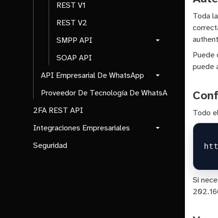
REST V1
Toda la
REST V2
correct
authent
SMPP API
Puede c
SOAP API
puede a
API Empresarial De WhatsApp
Conf
Proveedor De Tecnología De WhatsApp
2FA REST API
Todo e
Integraciones Empresariales
Seguridad
Si nece
202.160