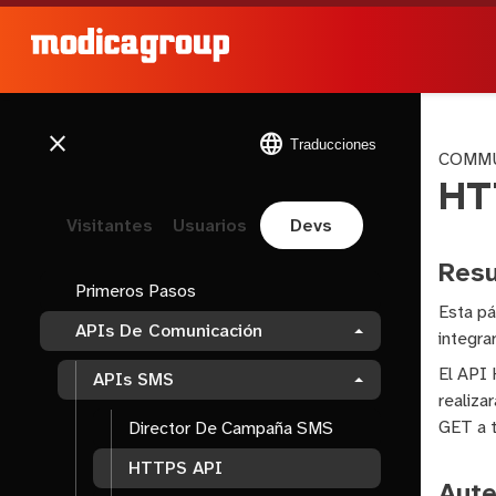
close
language
Traducciones
COMMU
HT
Visitantes
Usuarios
Devs
Res
Primeros Pasos
Esta pá
APIs De Comunicación
integra
El API 
APIs SMS
realiza
GET a t
Director De Campaña SMS
HTTPS API
Aute